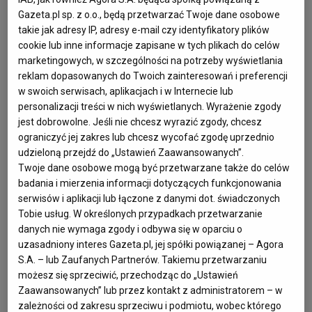
zdarzenia. Lokalny park, miejski lasek, czy
Gazeta.pl sp. z o.o., będą przetwarzać Twoje dane osobowe
nawet dzika łąka za osiedlem będzie
takie jak adresy IP, adresy e-mail czy identyfikatory plików
świetnym miejscem, gdyż tak naprawdę nie
cookie lub inne informacje zapisane w tych plikach do celów
marketingowych, w szczególności na potrzeby wyświetlania
to ma największe znaczenie. Piknik to dobry
reklam dopasowanych do Twoich zainteresowań i preferencji
pretekst, by naprawdę pobyć razem, z
w swoich serwisach, aplikacjach i w Internecie lub
pełnym zaangażowaniem i spędzić
personalizacji treści w nich wyświetlanych. Wyrażenie zgody
jest dobrowolne. Jeśli nie chcesz wyrazić zgody, chcesz
fantastyczny czas razem, który zapadnie w
ograniczyć jej zakres lub chcesz wycofać zgodę uprzednio
pamięci na długo.
udzieloną przejdź do „Ustawień Zaawansowanych”.
Twoje dane osobowe mogą być przetwarzane także do celów
badania i mierzenia informacji dotyczących funkcjonowania
Wielu utożsamia piknik z weekendową ucieczką z miasta.
serwisów i aplikacji lub łączone z danymi dot. świadczonych
Tymczasem to nie odległość od cywilizacji decyduje o
Tobie usług. W określonych przypadkach przetwarzanie
jakości czasu spędzonego z dzieckiem, a atmosfera, jaką
danych nie wymaga zgody i odbywa się w oparciu o
stworzymy. Zielony skwer między blokami? Może nie
uzasadniony interes Gazeta.pl, jej spółki powiązanej – Agora
S.A. – lub Zaufanych Partnerów. Takiemu przetwarzaniu
brzmi jak bajka, ale wystarczy kilka trików, by zamienić go
możesz się sprzeciwić, przechodząc do „Ustawień
w urocze miejsce do biesiady i przygodowy plac zabaw.
Zaawansowanych” lub przez kontakt z administratorem – w
Przecież, aby rozłożyć duży, kolorowy koc wystarczy
zależności od zakresu sprzeciwu i podmiotu, wobec którego