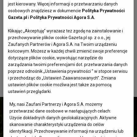
odrobina trawnika w zacienionym miejscu. Do tego kilka
jest kierowany. Więcej informacji o przetwarzaniu danych
dodatków: poduszki, kolorowa girlanda czy kilka
osobowych znajdziesz w dokumencie
Polityka Prywatności
Gazeta.pl
i
Polityka Prywatności Agora S.A.
baloników i? przytulny klimat gotowy.
Klikając „Akceptuję” wyrażasz też zgodę na zainstalowanie i
Co jeszcze może się sprawdzić? Prosty namiot plażowy,
przechowywanie plików cookie Gazeta.pl sp. z o.o., jej
który może być wykorzystany jako „baza” albo tipi
Zaufanych Partnerów i Agora S.A. na Twoim urządzeniu
zbudowane z kijków i koca – dzieciaki uwielbiają tego
końcowym. Możesz w każdej chwili zmienić swoje preferencje
typu konstrukcje. Można też wziąć przenośny głośnik i
dotyczące plików cookie, wywołując narzędzie do
zarządzania twoimi preferencjami dot. przetwarzania danych
puścić ulubioną playlistę albo po prostu wsłuchać się w
poprzez odnośnik „Ustawienia prywatności ” w stopce serwisu
dźwięki natury: śpiew ptaków, szum liści, bzyczenie
i przechodząc do „Ustawień Zaawansowanych”. Zmiana
owadów. Tak, to nadal możliwe nawet jeśli celebrujecie w
ustawień plików cookie możliwa jest także za pomocą
mieście.
ustawień przeglądarki.
My, nasi Zaufani Partnerzy i Agora S.A. możemy
przetwarzać dane osobowe w następujących celach:
Użycie dokładnych danych geolokalizacyjnych. Aktywne
skanowanie charakterystyki urządzenia do celów
identyfikacji. Przechowywanie informacji na urządzeniu lub