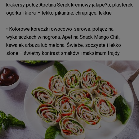
krakersy połóż Apetina Serek kremowy jalape?o, plasterek
ogórka i kiełki – lekko pikantne, chrupiące, lekkie.
• Kolorowe koreczki owocowo-serowe: połącz na
wykałaczkach winogrona, Apetina Snack Mango Chili,
kawałek arbuza lub melona. Świeże, soczyste i lekko
słone – świetny kontrast smaków i maksimum frajdy.