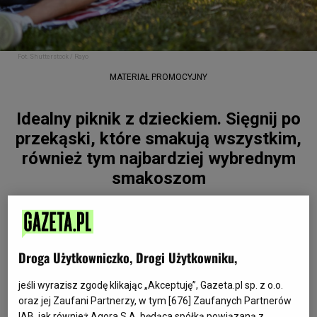
Fot. Shutterstock / Rayo
MATERIAŁ PROMOCYJNY
Idealny piknik z dzieckiem. Sięgnij po
przekąski, które smakują wszystkim,
również tym najbardziej wybrednym
smakoszom
Nie trzeba rzucać wszystkiego i jechać za
Droga Użytkowniczko, Drogi Użytkowniku,
miasto, by przeżyć coś wyjątkowego z
dzieckiem. W ciepłe dni, aż się prosi, by
jeśli wyrazisz zgodę klikając „Akceptuję”, Gazeta.pl sp. z o.o.
zorganizować piknik z prawdziwego
oraz jej Zaufani Partnerzy, w tym [
676
] Zaufanych Partnerów
IAB, jak również Agora S.A. będąca spółką powiązaną z