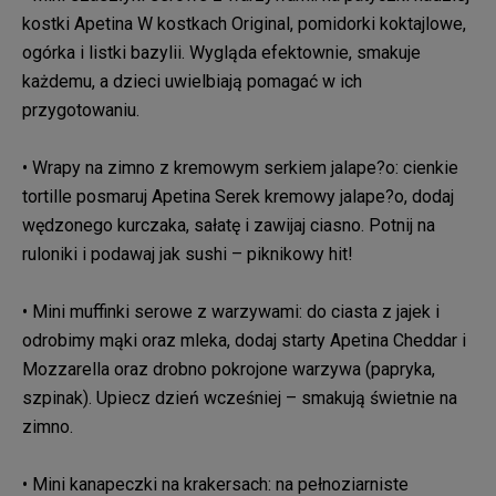
kostki Apetina W kostkach Original, pomidorki koktajlowe,
ogórka i listki bazylii. Wygląda efektownie, smakuje
każdemu, a dzieci uwielbiają pomagać w ich
przygotowaniu.
• Wrapy na zimno z kremowym serkiem jalape?o: cienkie
tortille posmaruj Apetina Serek kremowy jalape?o, dodaj
wędzonego kurczaka, sałatę i zawijaj ciasno. Potnij na
ruloniki i podawaj jak sushi – piknikowy hit!
• Mini muffinki serowe z warzywami: do ciasta z jajek i
odrobimy mąki oraz mleka, dodaj starty Apetina Cheddar i
Mozzarella oraz drobno pokrojone warzywa (papryka,
szpinak). Upiecz dzień wcześniej – smakują świetnie na
zimno.
• Mini kanapeczki na krakersach: na pełnoziarniste