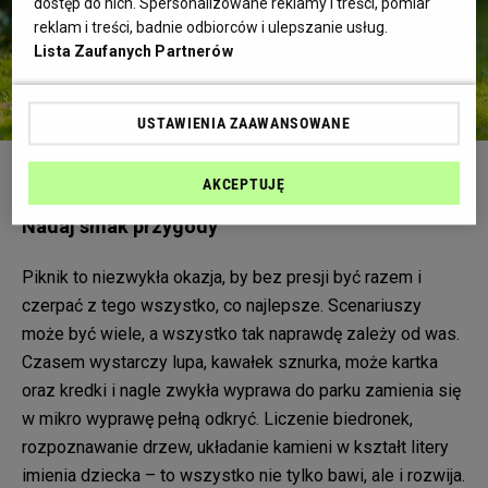
dostęp do nich. Spersonalizowane reklamy i treści, pomiar
reklam i treści, badnie odbiorców i ulepszanie usług.
Lista Zaufanych Partnerów
USTAWIENIA ZAAWANSOWANE
AKCEPTUJĘ
Fot. Shutterstock / FamVeld
Nadaj smak przygody
Piknik to niezwykła okazja, by bez presji być razem i
czerpać z tego wszystko, co najlepsze. Scenariuszy
może być wiele, a wszystko tak naprawdę zależy od was.
Czasem wystarczy lupa, kawałek sznurka, może kartka
oraz kredki i nagle zwykła wyprawa do parku zamienia się
w mikro wyprawę pełną odkryć. Liczenie biedronek,
rozpoznawanie drzew, układanie kamieni w kształt litery
imienia dziecka – to wszystko nie tylko bawi, ale i rozwija.